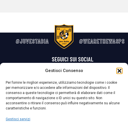
#JUVESTABIA
#WEARETHEWASPS
SEGUICI SUI SOCIAL
Gestisci Consenso
Privacy Policy
Cookie Policy
Termini e condizioni generali
Per fornire le migliori esperienze, utilizziamo tecnologie come i cookie
per memorizzare e/o accedere alle informazioni del dispositivo. Il
La Società ha nominato il Responsabile della Protezione dei Dati Personali (DPO), figura specializzata che vigila sulle modalità adottate dalla
consenso a queste tecnologie ci permetterà di elaborare dati come il
nostra Società per tutelare i Suoi dati personali.
comportamento di navigazione o ID unici su questo sito. Non
acconsentire o ritirare il consenso può influire negativamente su alcune
Per contattare il DPO può scrivere a
caratteristiche e funzioni.
dpo@ssjuvestabia.it
Gestisci servizi
Può contattare sempre