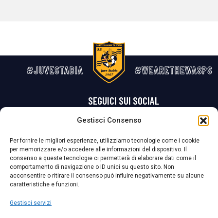
#JUVESTABIA
#WEARETHEWASPS
SEGUICI SUI SOCIAL
Gestisci Consenso
Privacy Policy
Cookie Policy
Termini e condizioni generali
Per fornire le migliori esperienze, utilizziamo tecnologie come i cookie
per memorizzare e/o accedere alle informazioni del dispositivo. Il
La Società ha nominato il Responsabile della Protezione dei Dati Personali (DPO), figura specializzata che vigila sulle modalità adottate dalla
consenso a queste tecnologie ci permetterà di elaborare dati come il
nostra Società per tutelare i Suoi dati personali.
comportamento di navigazione o ID unici su questo sito. Non
acconsentire o ritirare il consenso può influire negativamente su alcune
Per contattare il DPO può scrivere a
caratteristiche e funzioni.
dpo@ssjuvestabia.it
Gestisci servizi
Può contattare sempre