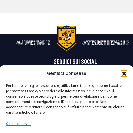
#JUVESTABIA
#WEARETHEWASPS
SEGUICI SUI SOCIAL
Gestisci Consenso
Privacy Policy
Cookie Policy
Termini e condizioni generali
Per fornire le migliori esperienze, utilizziamo tecnologie come i cookie
per memorizzare e/o accedere alle informazioni del dispositivo. Il
La Società ha nominato il Responsabile della Protezione dei Dati Personali (DPO), figura specializzata che vigila sulle modalità adottate dalla
consenso a queste tecnologie ci permetterà di elaborare dati come il
nostra Società per tutelare i Suoi dati personali.
comportamento di navigazione o ID unici su questo sito. Non
acconsentire o ritirare il consenso può influire negativamente su alcune
Per contattare il DPO può scrivere a
caratteristiche e funzioni.
dpo@ssjuvestabia.it
Gestisci servizi
Può contattare sempre