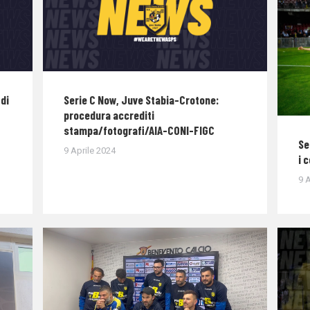
di
Serie C Now, Juve Stabia-Crotone:
procedura accrediti
stampa/fotografi/AIA-CONI-FIGC
Se
9 Aprile 2024
i 
9 A