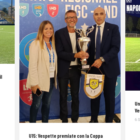
il
Un
Ve
6 
U15: Vespette premiate con la Coppa