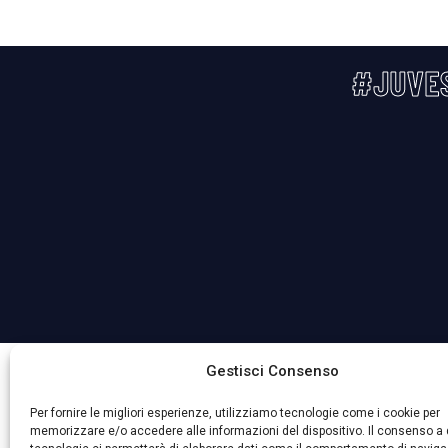
#JUVE
La Società ha nominato il Responsabile della Protezione 
Gestisci Consenso
Per fornire le migliori esperienze, utilizziamo tecnologie come i cookie per
memorizzare e/o accedere alle informazioni del dispositivo. Il consenso a