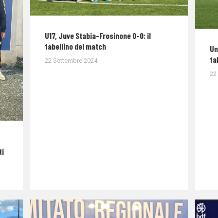
U17, Juve Stabia-Frosinone 0-0: il
tabellino del match
Un
ta
22 Settembre 2024
22
ti