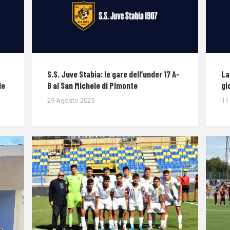
S.S. Juve Stabia: le gare dell’under 17 A-
La
le
B al San Michele di Pimonte
gi
29 Agosto 2025
11