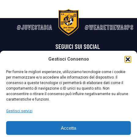
#JUVESTABIA
#WEARETHEWASPS
SEGUICI SUI SOCIAL
Gestisci Consenso
Privacy Policy
Cookie Policy
Termini e condizioni generali
Per fornire le migliori esperienze, utilizziamo tecnologie come i cookie
per memorizzare e/o accedere alle informazioni del dispositivo. Il
La Società ha nominato il Responsabile della Protezione dei Dati Personali (DPO), figura specializzata che vigila sulle modalità adottate dalla
consenso a queste tecnologie ci permetterà di elaborare dati come il
nostra Società per tutelare i Suoi dati personali.
comportamento di navigazione o ID unici su questo sito. Non
acconsentire o ritirare il consenso può influire negativamente su alcune
Per contattare il DPO può scrivere a
caratteristiche e funzioni.
dpo@ssjuvestabia.it
Gestisci servizi
Può contattare sempre
dpo@ssjuvestabia.it
Accetta
anche per quanto riguarda la normativa vigente in materia di Whistleblowing.