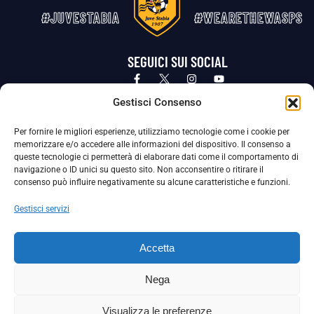
#JUVESTABIA
#WEARETHEWASPS
SEGUICI SUI SOCIAL
Privacy Policy
Cookie Policy
Termini e condizioni generali
Gestisci Consenso
Per fornire le migliori esperienze, utilizziamo tecnologie come i cookie per
La Società ha nominato il Responsabile della Protezione dei Dati Personali (DPO), figura specializzata che vigila sulle modalità
memorizzare e/o accedere alle informazioni del dispositivo. Il consenso a
adottate dalla nostra Società per tutelare i Suoi dati personali.
queste tecnologie ci permetterà di elaborare dati come il comportamento di
navigazione o ID unici su questo sito. Non acconsentire o ritirare il
Per contattare il DPO può scrivere a
consenso può influire negativamente su alcune caratteristiche e funzioni.
dpo@ssjuvestabia.it
Gestisci servizi
Può contattare sempre
dpo@ssjuvestabia.it
Accetta
anche per quanto riguarda la normativa vigente in materia di Whistleblowing.
Nega
La Società ha inoltre adottato un proprio Codice Etico, consultabile al seguente link:
Visualizza le preferenze