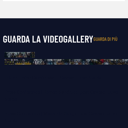
GUARDA LA VIDEOGALLERY
GUARDA DI PIÙ
Video YouTube
VVVXNWFTYWY2ZWl0clEwcXpvWDB6SG53LmtSN2tmbFFa
Primo Trofeo Catello Mari | Cavese - Juve Stabia
Press Conference | Romeo Sandrucci post Cavese - Juve
Stabia
Press Conference | Mister De Giorgio post Cavese - Juve
Stabia