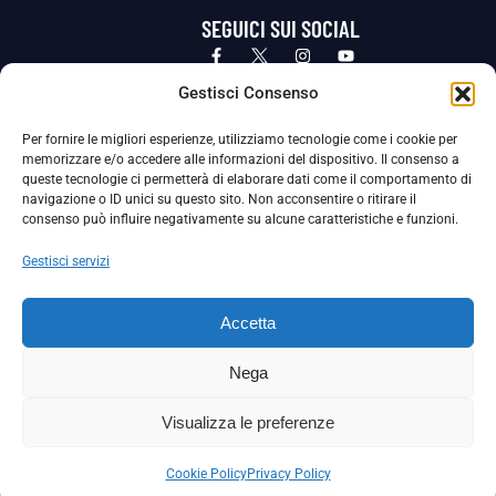
SEGUICI SUI SOCIAL
Privacy Policy
Cookie Policy
Termini e condizioni generali
Gestisci Consenso
Per fornire le migliori esperienze, utilizziamo tecnologie come i cookie per
La Società ha nominato il Responsabile della Protezione dei Dati Personali (DPO), figura specializzata che vigila sulle modalità
memorizzare e/o accedere alle informazioni del dispositivo. Il consenso a
adottate dalla nostra Società per tutelare i Suoi dati personali.
queste tecnologie ci permetterà di elaborare dati come il comportamento di
navigazione o ID unici su questo sito. Non acconsentire o ritirare il
Per contattare il DPO può scrivere a
consenso può influire negativamente su alcune caratteristiche e funzioni.
dpo@ssjuvestabia.it
Gestisci servizi
Può contattare sempre
dpo@ssjuvestabia.it
Accetta
anche per quanto riguarda la normativa vigente in materia di Whistleblowing.
Nega
La Società ha inoltre adottato un proprio Codice Etico, consultabile al seguente link:
Visualizza le preferenze
Scarica il Codice Etico
Cookie Policy
Privacy Policy
Copyright © 2024 – S.S. JUVE STABIA 1907 | P.IVA: 04246411211 | Tutti i diritti sono riservati | Made with
by
Rossi Web Media