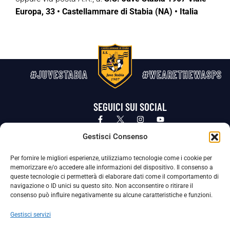
Europa, 33 • Castellammare di Stabia (NA) • Italia
#JUVESTABIA
#WEARETHEWASPS
SEGUICI SUI SOCIAL
Privacy Policy
Cookie Policy
Termini e condizioni generali
Gestisci Consenso
Per fornire le migliori esperienze, utilizziamo tecnologie come i cookie per
La Società ha nominato il Responsabile della Protezione dei Dati Personali (DPO), figura specializzata che vigila sulle modalità
memorizzare e/o accedere alle informazioni del dispositivo. Il consenso a
adottate dalla nostra Società per tutelare i Suoi dati personali.
queste tecnologie ci permetterà di elaborare dati come il comportamento di
navigazione o ID unici su questo sito. Non acconsentire o ritirare il
Per contattare il DPO può scrivere a
consenso può influire negativamente su alcune caratteristiche e funzioni.
dpo@ssjuvestabia.it
Gestisci servizi
Può contattare sempre