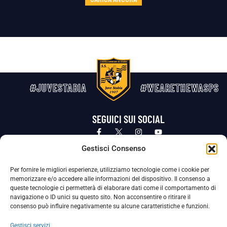
#JUVESTABIA
#WEARETHEWASPS
SEGUICI SUI SOCIAL
Privacy Policy
Cookie Policy
Termini e condizioni generali
Gestisci Consenso
Per fornire le migliori esperienze, utilizziamo tecnologie come i cookie per
La Società ha nominato il Responsabile della Protezione dei Dati Personali (DPO), figura specializzata che vigila sulle modalità
memorizzare e/o accedere alle informazioni del dispositivo. Il consenso a
adottate dalla nostra Società per tutelare i Suoi dati personali.
queste tecnologie ci permetterà di elaborare dati come il comportamento di
navigazione o ID unici su questo sito. Non acconsentire o ritirare il
Per contattare il DPO può scrivere a
consenso può influire negativamente su alcune caratteristiche e funzioni.
dpo@ssjuvestabia.it
Gestisci servizi