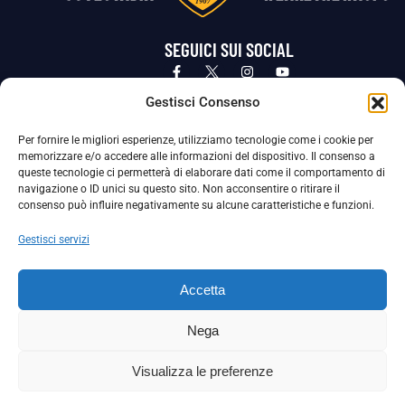
SEGUICI SUI SOCIAL
Privacy Policy
Cookie Policy
Termini e condizioni generali
Gestisci Consenso
Per fornire le migliori esperienze, utilizziamo tecnologie come i cookie per
La Società ha nominato il Responsabile della Protezione dei Dati Personali (DPO), figura specializzata che vigila sulle modalità
memorizzare e/o accedere alle informazioni del dispositivo. Il consenso a
adottate dalla nostra Società per tutelare i Suoi dati personali.
queste tecnologie ci permetterà di elaborare dati come il comportamento di
navigazione o ID unici su questo sito. Non acconsentire o ritirare il
Per contattare il DPO può scrivere a
consenso può influire negativamente su alcune caratteristiche e funzioni.
dpo@ssjuvestabia.it
Gestisci servizi
Può contattare sempre
dpo@ssjuvestabia.it
Accetta
anche per quanto riguarda la normativa vigente in materia di Whistleblowing.
Nega
La Società ha inoltre adottato un proprio Codice Etico, consultabile al seguente link:
Visualizza le preferenze
Scarica il Codice Etico