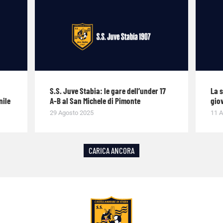
S.S. Juve Stabia: le gare dell’under 17
La 
nile
A-B al San Michele di Pimonte
giov
29 Agosto 2025
11 A
CARICA ANCORA