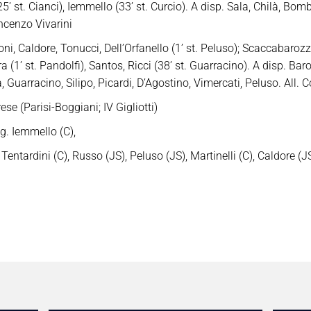
(25’ st. Cianci), Iemmello (33’ st. Curcio). A disp. Sala, Chilà, Bom
incenzo Vivarini
, Caldore, Tonucci, Dell’Orfanello (1’ st. Peluso); Scaccabarozzi,
tra (1’ st. Pandolfi), Santos, Ricci (38’ st. Guarracino). A disp. B
, Guarracino, Silipo, Picardi, D’Agostino, Vimercati, Peluso.
All.
C
e (Parisi-Boggiani; IV Gigliotti)
ig. Iemmello (C),
ntardini (C), Russo (JS), Peluso (JS), Martinelli (C), Caldore (JS