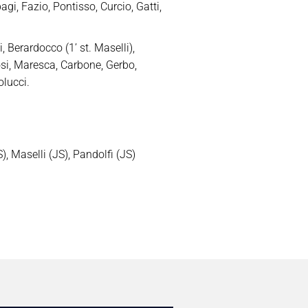
bagi, Fazio, Pontisso, Curcio, Gatti,
 Berardocco (1’ st. Maselli),
arosi, Maresca, Carbone, Gerbo,
olucci.
), Maselli (JS), Pandolfi (JS)