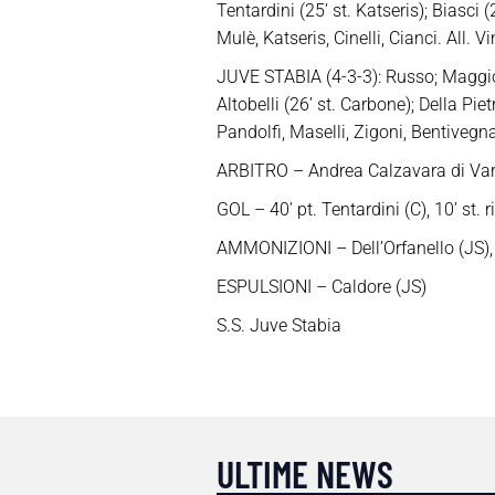
Tentardini (25’ st. Katseris); Biasci 
Mulè, Katseris, Cinelli, Cianci. All. V
JUVE STABIA (4-3-3): Russo; Maggioni
Altobelli (26’ st. Carbone); Della Pie
Pandolfi, Maselli, Zigoni, Bentivegna
ARBITRO – Andrea Calzavara di Vares
GOL – 40’ pt. Tentardini (C), 10’ st. r
AMMONIZIONI – Dell’Orfanello (JS), Te
ESPULSIONI – Caldore (JS)
S.S. Juve Stabia
ULTIME NEWS