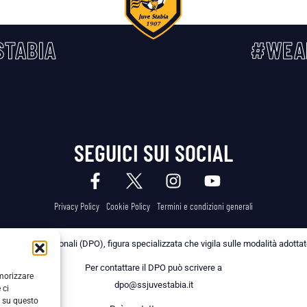
TABIA
#WEA
SEGUICI SUI SOCIAL
Privacy Policy
Cookie Policy
Termini e condizioni generali
 dei Dati Personali (DPO), figura specializzata che vigila sulle modalità adottate 
Per contattare il DPO può scrivere a
emorizzare
dpo@ssjuvestabia.it
 ci
i su questo