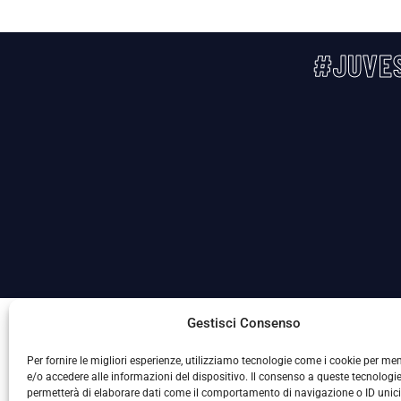
#JUVES
La Società ha nominato il Responsabile della Protezione
Gestisci Consenso
Per fornire le migliori esperienze, utilizziamo tecnologie come i cookie per m
e/o accedere alle informazioni del dispositivo. Il consenso a queste tecnologie
permetterà di elaborare dati come il comportamento di navigazione o ID unic