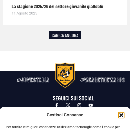
La stagione 2025/26 del settore giovanile gialloblù
11 Agosto 2025
CARICA ANCORA
#JUVESTABIA
#WEARETHEWASPS
SEGUICI SUI SOCIAL
Privacy Policy
Cookie Policy
Termini e condizioni generali
Gestisci Consenso
Per fornire le migliori esperienze, utilizziamo tecnologie come i cookie per
La Società ha nominato il Responsabile della Protezione dei Dati Personali (DPO), figura specializzata che vigila sulle modalità