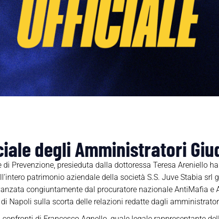
iale degli Amministratori Giud
e di Prevenzione, presieduta dalla dottoressa Teresa Areniello ha
dell’intero patrimonio aziendale della società S.S. Juve Stabia srl
avanzata congiuntamente dal procuratore nazionale AntiMafia e A
di Napoli sulla scorta delle relazioni redatte dagli amministratori
confronti di Francesco Agnello, quale legale rappresentante della