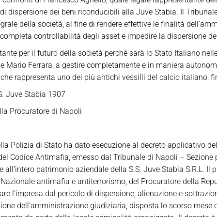
i dispersione dei beni riconducibili alla Juve Stabia. Il Tribunal
ale della società, al fine di rendere effettive le finalità dell’am
 completa controllabilità degli asset e impedire la dispersione del
ante per il futuro della società perché sarà lo Stato Italiano nel
pa e Mario Ferrara, a gestire completamente e in maniera autonoma
che rappresenta uno dei più antichi vessilli del calcio italiano, f
S. Juve Stabia 1907
la Procuratore di Napoli
lla Polizia di Stato ha dato esecuzione al decreto applicativo de
7 del Codice Antimafia, emesso dal Tribunale di Napoli – Sezione 
e all’intero patrimonio aziendale della S.S. Juve Stabia S.R.L. I
azionale antimafia e antiterrorismo, del Procuratore della Repu
are l’impresa dal pericolo di dispersione, alienazione e sottrazio
ione dell’amministrazione giudiziaria, disposta lo scorso mese di