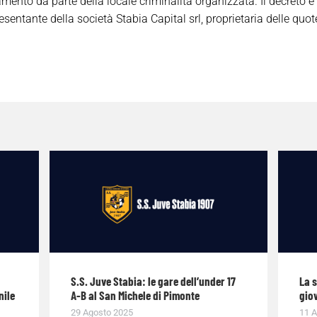
amento da parte della locale criminalità organizzata. Il decreto 
esentante della società Stabia Capital srl, proprietaria delle quote
S.S. Juve Stabia: le gare dell’under 17
La 
nile
A-B al San Michele di Pimonte
giov
29 Agosto 2025
11 A