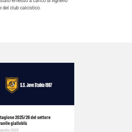
è stato emesso a carico di Agnello
 del club calcistico.
stagione 2025/26 del settore
anile gialloblù
gosto 2025