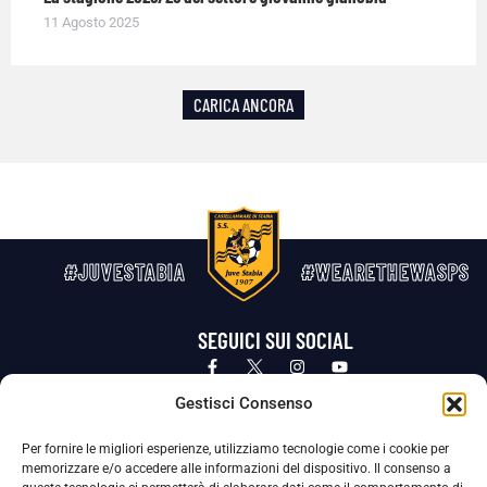
11 Agosto 2025
CARICA ANCORA
#JUVESTABIA
#WEARETHEWASPS
SEGUICI SUI SOCIAL
Privacy Policy
Cookie Policy
Termini e condizioni generali
Gestisci Consenso
Per fornire le migliori esperienze, utilizziamo tecnologie come i cookie per
La Società ha nominato il Responsabile della Protezione dei Dati Personali (DPO), figura specializzata che vigila sulle modalità
memorizzare e/o accedere alle informazioni del dispositivo. Il consenso a
adottate dalla nostra Società per tutelare i Suoi dati personali.