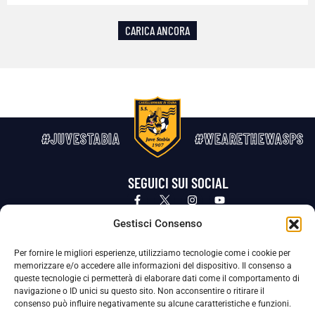
CARICA ANCORA
#JUVESTABIA
#WEARETHEWASPS
SEGUICI SUI SOCIAL
Privacy Policy
Cookie Policy
Termini e condizioni generali
Gestisci Consenso
Per fornire le migliori esperienze, utilizziamo tecnologie come i cookie per
La Società ha nominato il Responsabile della Protezione dei Dati Personali (DPO), figura specializzata che vigila sulle modalità
memorizzare e/o accedere alle informazioni del dispositivo. Il consenso a
adottate dalla nostra Società per tutelare i Suoi dati personali.
queste tecnologie ci permetterà di elaborare dati come il comportamento di
navigazione o ID unici su questo sito. Non acconsentire o ritirare il
Per contattare il DPO può scrivere a
consenso può influire negativamente su alcune caratteristiche e funzioni.