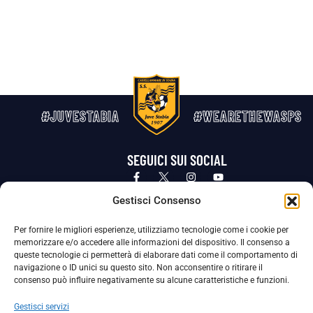
#JUVESTABIA
#WEARETHEWASPS
SEGUICI SUI SOCIAL
Privacy Policy
Cookie Policy
Termini e condizioni generali
Gestisci Consenso
Per fornire le migliori esperienze, utilizziamo tecnologie come i cookie per
La Società ha nominato il Responsabile della Protezione dei Dati Personali (DPO), figura specializzata che vigila sulle modalità
memorizzare e/o accedere alle informazioni del dispositivo. Il consenso a
adottate dalla nostra Società per tutelare i Suoi dati personali.
queste tecnologie ci permetterà di elaborare dati come il comportamento di
navigazione o ID unici su questo sito. Non acconsentire o ritirare il
Per contattare il DPO può scrivere a
consenso può influire negativamente su alcune caratteristiche e funzioni.
dpo@ssjuvestabia.it
Gestisci servizi