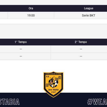
Ora
League
19:00
Serie BKT
1° Tempo
2° Tempo
—
—
—
—
TABIA
#WEA