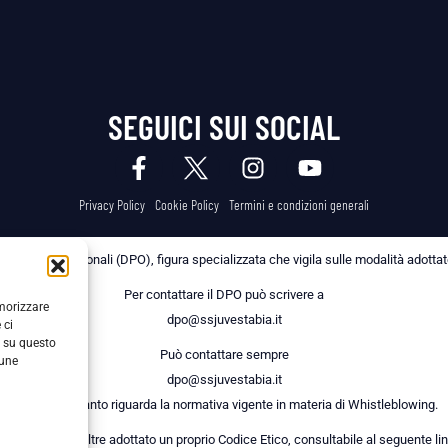
SEGUICI SUI SOCIAL
Privacy Policy
Cookie Policy
Termini e condizioni generali
 dei Dati Personali (DPO), figura specializzata che vigila sulle modalità adottate 
Per contattare il DPO può scrivere a
emorizzare
dpo@ssjuvestabia.it
 ci
i su questo
Può contattare sempre
cune
dpo@ssjuvestabia.it
anche per quanto riguarda la normativa vigente in materia di Whistleblowing.
a Società ha inoltre adottato un proprio Codice Etico, consultabile al seguente lin