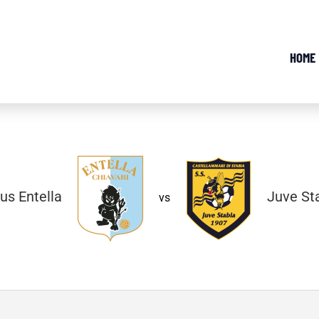
HOME
tus Entella
Juve St
vs