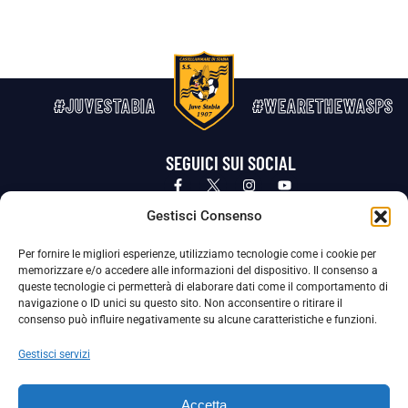
#JUVESTABIA
#WEARETHEWASPS
SEGUICI SUI SOCIAL
Privacy Policy
Cookie Policy
Termini e condizioni generali
Gestisci Consenso
Per fornire le migliori esperienze, utilizziamo tecnologie come i cookie per
La Società ha nominato il Responsabile della Protezione dei Dati Personali (DPO), figura specializzata che vigila sulle modalità
memorizzare e/o accedere alle informazioni del dispositivo. Il consenso a
adottate dalla nostra Società per tutelare i Suoi dati personali.
queste tecnologie ci permetterà di elaborare dati come il comportamento di
navigazione o ID unici su questo sito. Non acconsentire o ritirare il
Per contattare il DPO può scrivere a
consenso può influire negativamente su alcune caratteristiche e funzioni.
dpo@ssjuvestabia.it
Gestisci servizi
Può contattare sempre
dpo@ssjuvestabia.it
Accetta