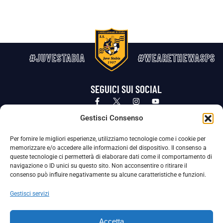
#JUVESTABIA
#WEARETHEWASPS
SEGUICI SUI SOCIAL
Privacy Policy
Cookie Policy
Termini e condizioni generali
Gestisci Consenso
Per fornire le migliori esperienze, utilizziamo tecnologie come i cookie per
La Società ha nominato il Responsabile della Protezione dei Dati Personali (DPO), figura specializzata che vigila sulle modalità
memorizzare e/o accedere alle informazioni del dispositivo. Il consenso a
adottate dalla nostra Società per tutelare i Suoi dati personali.
queste tecnologie ci permetterà di elaborare dati come il comportamento di
navigazione o ID unici su questo sito. Non acconsentire o ritirare il
Per contattare il DPO può scrivere a
consenso può influire negativamente su alcune caratteristiche e funzioni.
dpo@ssjuvestabia.it
Gestisci servizi
Può contattare sempre
dpo@ssjuvestabia.it
Accetta