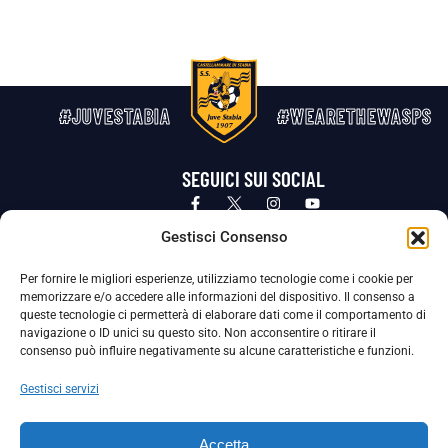
#JUVESTABIA
#WEARETHEWASPS
SEGUICI SUI SOCIAL
Privacy Policy
Cookie Policy
Termini e condizioni generali
Gestisci Consenso
Per fornire le migliori esperienze, utilizziamo tecnologie come i cookie per
La Società ha nominato il Responsabile della Protezione dei Dati Personali (DPO), figura specializzata che vigila sulle modalità
memorizzare e/o accedere alle informazioni del dispositivo. Il consenso a
adottate dalla nostra Società per tutelare i Suoi dati personali.
queste tecnologie ci permetterà di elaborare dati come il comportamento di
navigazione o ID unici su questo sito. Non acconsentire o ritirare il
Per contattare il DPO può scrivere a
consenso può influire negativamente su alcune caratteristiche e funzioni.
dpo@ssjuvestabia.it
Gestisci servizi
Può contattare sempre
dpo@ssjuvestabia.it
Accetta