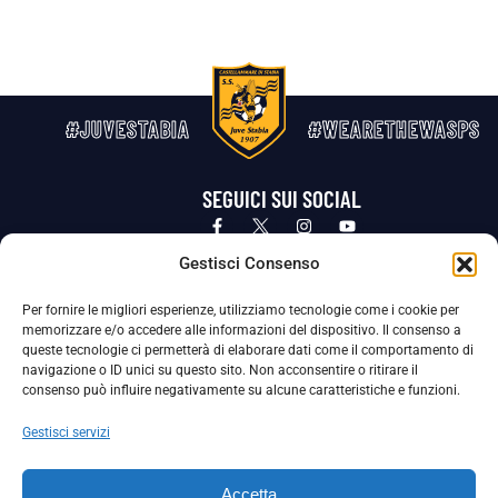
#JUVESTABIA
#WEARETHEWASPS
SEGUICI SUI SOCIAL
Privacy Policy
Cookie Policy
Termini e condizioni generali
Gestisci Consenso
Per fornire le migliori esperienze, utilizziamo tecnologie come i cookie per
La Società ha nominato il Responsabile della Protezione dei Dati Personali (DPO), figura specializzata che vigila sulle modalità
memorizzare e/o accedere alle informazioni del dispositivo. Il consenso a
adottate dalla nostra Società per tutelare i Suoi dati personali.
queste tecnologie ci permetterà di elaborare dati come il comportamento di
navigazione o ID unici su questo sito. Non acconsentire o ritirare il
Per contattare il DPO può scrivere a
consenso può influire negativamente su alcune caratteristiche e funzioni.
dpo@ssjuvestabia.it
Gestisci servizi
Può contattare sempre
dpo@ssjuvestabia.it
Accetta