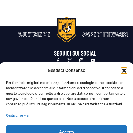
#JUVESTABIA
#WEARETHEWASPS
SEGUICI SUI SOCIAL
Privacy Policy
Cookie Policy
Termini e condizioni generali
Gestisci Consenso
Per fornire le migliori esperienze, utilizziamo tecnologie come i cookie per
La Società ha nominato il Responsabile della Protezione dei Dati Personali (DPO), figura specializzata che vigila sulle modalità
memorizzare e/o accedere alle informazioni del dispositivo. Il consenso a
adottate dalla nostra Società per tutelare i Suoi dati personali.
queste tecnologie ci permetterà di elaborare dati come il comportamento di
navigazione o ID unici su questo sito. Non acconsentire o ritirare il
Per contattare il DPO può scrivere a
consenso può influire negativamente su alcune caratteristiche e funzioni.
dpo@ssjuvestabia.it
Gestisci servizi
Può contattare sempre
dpo@ssjuvestabia.it
Accetta