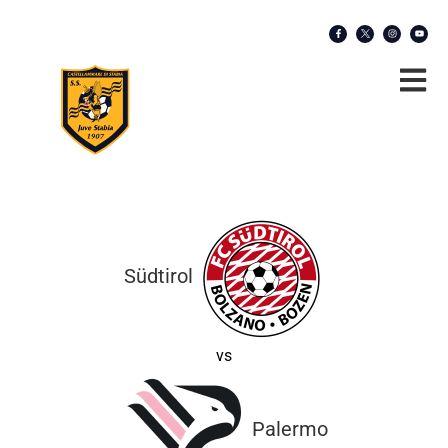
Südtirol
vs
Palermo