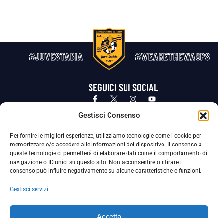
#JUVESTABIA
#WEARETHEWASPS
SEGUICI SUI SOCIAL
Privacy Policy
Cookie Policy
Termini e condizioni generali
Gestisci Consenso
Per fornire le migliori esperienze, utilizziamo tecnologie come i cookie per
La Società ha nominato il Responsabile della Protezione dei Dati Personali (DPO), figura specializzata che vigila sulle modalità
memorizzare e/o accedere alle informazioni del dispositivo. Il consenso a
adottate dalla nostra Società per tutelare i Suoi dati personali.
queste tecnologie ci permetterà di elaborare dati come il comportamento di
navigazione o ID unici su questo sito. Non acconsentire o ritirare il
Per contattare il DPO può scrivere a
consenso può influire negativamente su alcune caratteristiche e funzioni.
dpo@ssjuvestabia.it
Gestisci servizi
Può contattare sempre
dpo@ssjuvestabia.it
Accetta