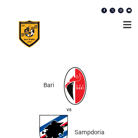
Bari
vs
Sampdoria