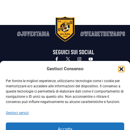
#JUVESTABIA
#WEARETHEWASPS
SEGUICI SUI SOCIAL
Privacy Policy
Cookie Policy
Termini e condizioni generali
Gestisci Consenso
Per fornire le migliori esperienze, utilizziamo tecnologie come i cookie per
La Società ha nominato il Responsabile della Protezione dei Dati Personali (DPO), figura specializzata che vigila sulle modalità
memorizzare e/o accedere alle informazioni del dispositivo. Il consenso a
adottate dalla nostra Società per tutelare i Suoi dati personali.
queste tecnologie ci permetterà di elaborare dati come il comportamento di
navigazione o ID unici su questo sito. Non acconsentire o ritirare il
Per contattare il DPO può scrivere a
consenso può influire negativamente su alcune caratteristiche e funzioni.
dpo@ssjuvestabia.it
Gestisci servizi
Può contattare sempre
dpo@ssjuvestabia.it
Accetta