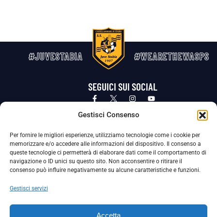
#JUVESTABIA
#WEARETHEWASPS
SEGUICI SUI SOCIAL
Privacy Policy
Cookie Policy
Termini e condizioni generali
Gestisci Consenso
Per fornire le migliori esperienze, utilizziamo tecnologie come i cookie per
La Società ha nominato il Responsabile della Protezione dei Dati Personali (DPO), figura specializzata che vigila sulle modalità
memorizzare e/o accedere alle informazioni del dispositivo. Il consenso a
adottate dalla nostra Società per tutelare i Suoi dati personali.
queste tecnologie ci permetterà di elaborare dati come il comportamento di
navigazione o ID unici su questo sito. Non acconsentire o ritirare il
Per contattare il DPO può scrivere a
consenso può influire negativamente su alcune caratteristiche e funzioni.
dpo@ssjuvestabia.it
Gestisci servizi
Può contattare sempre
dpo@ssjuvestabia.it
Accetta