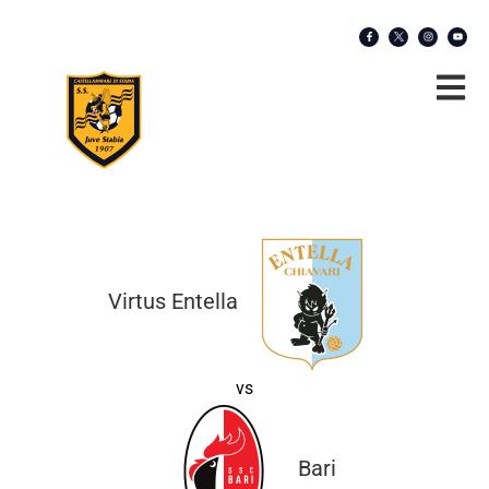
Virtus Entella
vs
Bari