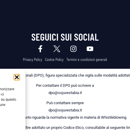
SEGUICI SUI SOCIAL
Privacy Policy
Cookie Policy
Termini e condizioni generali
 dei Dati Personali (DPO), figura specializzata che vigila sulle modalità adottate 
Per contattare il DPO può scrivere a
emorizzare
dpo@ssjuvestabia.it
 ci
i su questo
Può contattare sempre
cune
dpo@ssjuvestabia.it
anche per quanto riguarda la normativa vigente in materia di Whistleblowing.
a Società ha inoltre adottato un proprio Codice Etico, consultabile al seguente lin