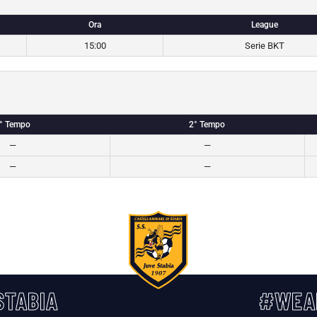
Ora
League
15:00
Serie BKT
° Tempo
2° Tempo
—
—
—
—
TABIA
#WEA