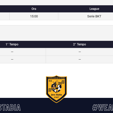
Ora
League
15:00
Serie BKT
1° Tempo
2° Tempo
—
—
—
—
TABIA
#WEA