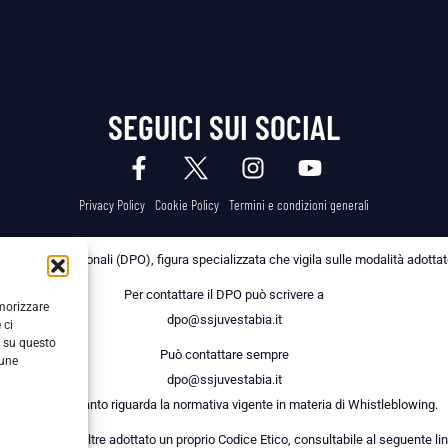
SEGUICI SUI SOCIAL
Privacy Policy
Cookie Policy
Termini e condizioni generali
 dei Dati Personali (DPO), figura specializzata che vigila sulle modalità adottate 
Per contattare il DPO può scrivere a
emorizzare
dpo@ssjuvestabia.it
 ci
i su questo
Può contattare sempre
cune
dpo@ssjuvestabia.it
anche per quanto riguarda la normativa vigente in materia di Whistleblowing.
a Società ha inoltre adottato un proprio Codice Etico, consultabile al seguente lin