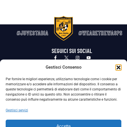
#JUVESTABIA
#WEARETHEWASPS
SEGUICI SUI SOCIAL
Privacy Policy
Cookie Policy
Termini e condizioni generali
Gestisci Consenso
Per fornire le migliori esperienze, utilizziamo tecnologie come i cookie per
La Società ha nominato il Responsabile della Protezione dei Dati Personali (DPO), figura specializzata che vigila sulle modalità
memorizzare e/o accedere alle informazioni del dispositivo. Il consenso a
adottate dalla nostra Società per tutelare i Suoi dati personali.
queste tecnologie ci permetterà di elaborare dati come il comportamento di
navigazione o ID unici su questo sito. Non acconsentire o ritirare il
Per contattare il DPO può scrivere a
consenso può influire negativamente su alcune caratteristiche e funzioni.
dpo@ssjuvestabia.it
Gestisci servizi
Può contattare sempre
dpo@ssjuvestabia.it
Accetta