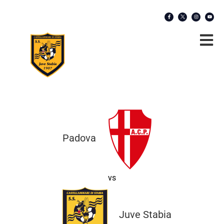
Padova
vs
Juve Stabia