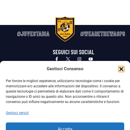
#JUVESTABIA
#WEARETHEWASPS
SEGUICI SUI SOCIAL
Privacy Policy
Cookie Policy
Termini e condizioni generali
Gestisci Consenso
Per fornire le migliori esperienze, utilizziamo tecnologie come i cookie per
La Società ha nominato il Responsabile della Protezione dei Dati Personali (DPO), figura specializzata che vigila sulle modalità
memorizzare e/o accedere alle informazioni del dispositivo. Il consenso a
adottate dalla nostra Società per tutelare i Suoi dati personali.
queste tecnologie ci permetterà di elaborare dati come il comportamento di
navigazione o ID unici su questo sito. Non acconsentire o ritirare il
Per contattare il DPO può scrivere a
consenso può influire negativamente su alcune caratteristiche e funzioni.
dpo@ssjuvestabia.it
Gestisci servizi
Può contattare sempre
dpo@ssjuvestabia.it
Accetta