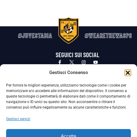
#JUVESTABIA
#WEARETHEWASPS
SEGUICI SUI SOCIAL
Privacy Policy
Cookie Policy
Termini e condizioni generali
Gestisci Consenso
Per fornire le migliori esperienze, utilizziamo tecnologie come i cookie per
La Società ha nominato il Responsabile della Protezione dei Dati Personali (DPO), figura specializzata che vigila sulle modalità
memorizzare e/o accedere alle informazioni del dispositivo. Il consenso a
adottate dalla nostra Società per tutelare i Suoi dati personali.
queste tecnologie ci permetterà di elaborare dati come il comportamento di
navigazione o ID unici su questo sito. Non acconsentire o ritirare il
Per contattare il DPO può scrivere a
consenso può influire negativamente su alcune caratteristiche e funzioni.
dpo@ssjuvestabia.it
Gestisci servizi
Può contattare sempre
dpo@ssjuvestabia.it
Accetta