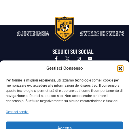
#JUVESTABIA
#WEARETHEWASPS
SEGUICI SUI SOCIAL
Privacy Policy
Cookie Policy
Termini e condizioni generali
Gestisci Consenso
Per fornire le migliori esperienze, utilizziamo tecnologie come i cookie per
La Società ha nominato il Responsabile della Protezione dei Dati Personali (DPO), figura specializzata che vigila sulle modalità
memorizzare e/o accedere alle informazioni del dispositivo. Il consenso a
adottate dalla nostra Società per tutelare i Suoi dati personali.
queste tecnologie ci permetterà di elaborare dati come il comportamento di
navigazione o ID unici su questo sito. Non acconsentire o ritirare il
Per contattare il DPO può scrivere a
consenso può influire negativamente su alcune caratteristiche e funzioni.
dpo@ssjuvestabia.it
Gestisci servizi
Può contattare sempre
dpo@ssjuvestabia.it
Accetta