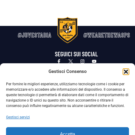
#JUVESTABIA
#WEARETHEWASPS
SEGUICI SUI SOCIAL
Privacy Policy
Cookie Policy
Termini e condizioni generali
Gestisci Consenso
Per fornire le migliori esperienze, utilizziamo tecnologie come i cookie per
La Società ha nominato il Responsabile della Protezione dei Dati Personali (DPO), figura specializzata che vigila sulle modalità
memorizzare e/o accedere alle informazioni del dispositivo. Il consenso a
adottate dalla nostra Società per tutelare i Suoi dati personali.
queste tecnologie ci permetterà di elaborare dati come il comportamento di
navigazione o ID unici su questo sito. Non acconsentire o ritirare il
Per contattare il DPO può scrivere a
consenso può influire negativamente su alcune caratteristiche e funzioni.
dpo@ssjuvestabia.it
Gestisci servizi
Può contattare sempre
dpo@ssjuvestabia.it
Accetta