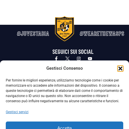
#JUVESTABIA
#WEARETHEWASPS
SEGUICI SUI SOCIAL
Privacy Policy
Cookie Policy
Termini e condizioni generali
Gestisci Consenso
Per fornire le migliori esperienze, utilizziamo tecnologie come i cookie per
La Società ha nominato il Responsabile della Protezione dei Dati Personali (DPO), figura specializzata che vigila sulle modalità
memorizzare e/o accedere alle informazioni del dispositivo. Il consenso a
adottate dalla nostra Società per tutelare i Suoi dati personali.
queste tecnologie ci permetterà di elaborare dati come il comportamento di
navigazione o ID unici su questo sito. Non acconsentire o ritirare il
Per contattare il DPO può scrivere a
consenso può influire negativamente su alcune caratteristiche e funzioni.
dpo@ssjuvestabia.it
Gestisci servizi
Può contattare sempre
dpo@ssjuvestabia.it
Accetta