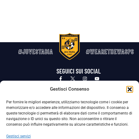
#JUVESTABIA
#WEARETHEWASPS
SEGUICI SUI SOCIAL
Privacy Policy
Cookie Policy
Termini e condizioni generali
Gestisci Consenso
Per fornire le migliori esperienze, utilizziamo tecnologie come i cookie per
La Società ha nominato il Responsabile della Protezione dei Dati Personali (DPO), figura specializzata che vigila sulle modalità
memorizzare e/o accedere alle informazioni del dispositivo. Il consenso a
adottate dalla nostra Società per tutelare i Suoi dati personali.
queste tecnologie ci permetterà di elaborare dati come il comportamento di
navigazione o ID unici su questo sito. Non acconsentire o ritirare il
Per contattare il DPO può scrivere a
consenso può influire negativamente su alcune caratteristiche e funzioni.
dpo@ssjuvestabia.it
Gestisci servizi