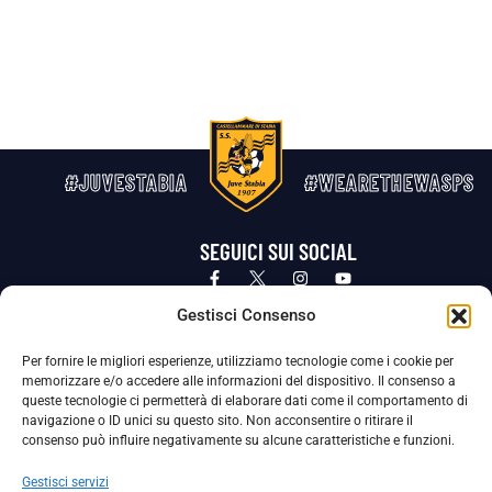
#JUVESTABIA
#WEARETHEWASPS
SEGUICI SUI SOCIAL
Privacy Policy
Cookie Policy
Termini e condizioni generali
Gestisci Consenso
Per fornire le migliori esperienze, utilizziamo tecnologie come i cookie per
La Società ha nominato il Responsabile della Protezione dei Dati Personali (DPO), figura specializzata che vigila sulle modalità
memorizzare e/o accedere alle informazioni del dispositivo. Il consenso a
adottate dalla nostra Società per tutelare i Suoi dati personali.
queste tecnologie ci permetterà di elaborare dati come il comportamento di
navigazione o ID unici su questo sito. Non acconsentire o ritirare il
Per contattare il DPO può scrivere a
consenso può influire negativamente su alcune caratteristiche e funzioni.
dpo@ssjuvestabia.it
Gestisci servizi