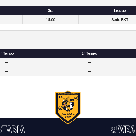
Ora
League
15:00
Serie BKT
1° Tempo
2° Tempo
—
—
—
—
TABIA
#WEA