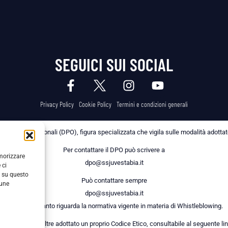
SEGUICI SUI SOCIAL
Privacy Policy
Cookie Policy
Termini e condizioni generali
 dei Dati Personali (DPO), figura specializzata che vigila sulle modalità adottate 
Per contattare il DPO può scrivere a
emorizzare
dpo@ssjuvestabia.it
 ci
i su questo
Può contattare sempre
cune
dpo@ssjuvestabia.it
anche per quanto riguarda la normativa vigente in materia di Whistleblowing.
a Società ha inoltre adottato un proprio Codice Etico, consultabile al seguente lin