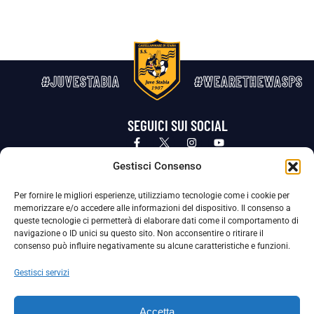
#JUVESTABIA
#WEARETHEWASPS
SEGUICI SUI SOCIAL
Privacy Policy
Cookie Policy
Termini e condizioni generali
Gestisci Consenso
Per fornire le migliori esperienze, utilizziamo tecnologie come i cookie per
La Società ha nominato il Responsabile della Protezione dei Dati Personali (DPO), figura specializzata che vigila sulle modalità
memorizzare e/o accedere alle informazioni del dispositivo. Il consenso a
adottate dalla nostra Società per tutelare i Suoi dati personali.
queste tecnologie ci permetterà di elaborare dati come il comportamento di
navigazione o ID unici su questo sito. Non acconsentire o ritirare il
Per contattare il DPO può scrivere a
consenso può influire negativamente su alcune caratteristiche e funzioni.
dpo@ssjuvestabia.it
Gestisci servizi
Può contattare sempre
dpo@ssjuvestabia.it
Accetta