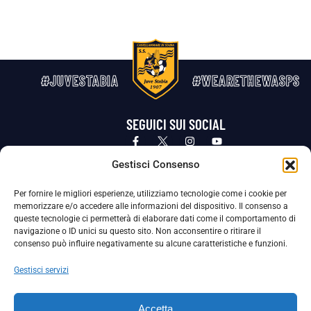
#JUVESTABIA
#WEARETHEWASPS
SEGUICI SUI SOCIAL
Privacy Policy
Cookie Policy
Termini e condizioni generali
Gestisci Consenso
Per fornire le migliori esperienze, utilizziamo tecnologie come i cookie per
La Società ha nominato il Responsabile della Protezione dei Dati Personali (DPO), figura specializzata che vigila sulle modalità
memorizzare e/o accedere alle informazioni del dispositivo. Il consenso a
adottate dalla nostra Società per tutelare i Suoi dati personali.
queste tecnologie ci permetterà di elaborare dati come il comportamento di
navigazione o ID unici su questo sito. Non acconsentire o ritirare il
Per contattare il DPO può scrivere a
consenso può influire negativamente su alcune caratteristiche e funzioni.
dpo@ssjuvestabia.it
Gestisci servizi
Può contattare sempre
dpo@ssjuvestabia.it
Accetta