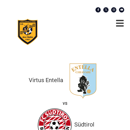
Virtus Entella
vs
Südtirol