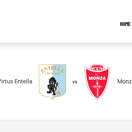
HOME
irtus Entella
Monz
vs