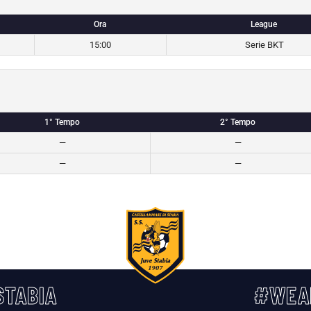
Ora
League
15:00
Serie BKT
1° Tempo
2° Tempo
—
—
—
—
TABIA
#WEA