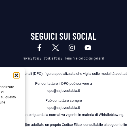
SEGUICI SUI SOCIAL
Privacy Policy
Cookie Policy
Termini e condizioni generali
 dei Dati Personali (DPO), figura specializzata che vigila sulle modalità adottate 
Per contattare il DPO può scrivere a
emorizzare
dpo@ssjuvestabia.it
 ci
i su questo
Può contattare sempre
cune
dpo@ssjuvestabia.it
anche per quanto riguarda la normativa vigente in materia di Whistleblowing.
a Società ha inoltre adottato un proprio Codice Etico, consultabile al seguente lin