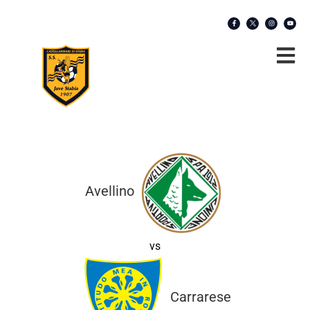
Avellino
vs
Carrarese