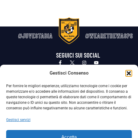
#JUVESTABIA
#WEARETHEWASPS
SEGUICI SUI SOCIAL
Privacy Policy
Cookie Policy
Termini e condizioni generali
Gestisci Consenso
Per fornire le migliori esperienze, utilizziamo tecnologie come i cookie per
La Società ha nominato il Responsabile della Protezione dei Dati Personali (DPO), figura specializzata che vigila sulle modalità
memorizzare e/o accedere alle informazioni del dispositivo. Il consenso a
adottate dalla nostra Società per tutelare i Suoi dati personali.
queste tecnologie ci permetterà di elaborare dati come il comportamento di
navigazione o ID unici su questo sito. Non acconsentire o ritirare il
Per contattare il DPO può scrivere a
consenso può influire negativamente su alcune caratteristiche e funzioni.
dpo@ssjuvestabia.it
Gestisci servizi
Può contattare sempre
dpo@ssjuvestabia.it
Accetta