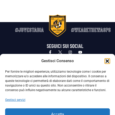
#JUVESTABIA
#WEARETHEWASPS
SEGUICI SUI SOCIAL
Privacy Policy
Cookie Policy
Termini e condizioni generali
Gestisci Consenso
Per fornire le migliori esperienze, utilizziamo tecnologie come i cookie per
La Società ha nominato il Responsabile della Protezione dei Dati Personali (DPO), figura specializzata che vigila sulle modalità
memorizzare e/o accedere alle informazioni del dispositivo. Il consenso a
adottate dalla nostra Società per tutelare i Suoi dati personali.
queste tecnologie ci permetterà di elaborare dati come il comportamento di
navigazione o ID unici su questo sito. Non acconsentire o ritirare il
Per contattare il DPO può scrivere a
consenso può influire negativamente su alcune caratteristiche e funzioni.
dpo@ssjuvestabia.it
Gestisci servizi
Può contattare sempre
dpo@ssjuvestabia.it
Accetta