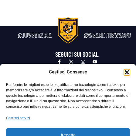
#JUVESTABIA
#WEARETHEWASPS
SEGUICI SUI SOCIAL
Privacy Policy
Cookie Policy
Termini e condizioni generali
Gestisci Consenso
Per fornire le migliori esperienze, utilizziamo tecnologie come i cookie per
La Società ha nominato il Responsabile della Protezione dei Dati Personali (DPO), figura specializzata che vigila sulle modalità
memorizzare e/o accedere alle informazioni del dispositivo. Il consenso a
adottate dalla nostra Società per tutelare i Suoi dati personali.
queste tecnologie ci permetterà di elaborare dati come il comportamento di
navigazione o ID unici su questo sito. Non acconsentire o ritirare il
Per contattare il DPO può scrivere a
consenso può influire negativamente su alcune caratteristiche e funzioni.
dpo@ssjuvestabia.it
Gestisci servizi
Può contattare sempre
dpo@ssjuvestabia.it
Accetta