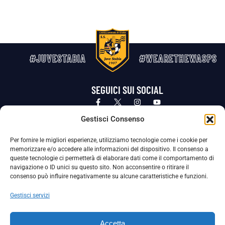
#JUVESTABIA
#WEARETHEWASPS
SEGUICI SUI SOCIAL
Privacy Policy
Cookie Policy
Termini e condizioni generali
Gestisci Consenso
Per fornire le migliori esperienze, utilizziamo tecnologie come i cookie per
La Società ha nominato il Responsabile della Protezione dei Dati Personali (DPO), figura specializzata che vigila sulle modalità
memorizzare e/o accedere alle informazioni del dispositivo. Il consenso a
adottate dalla nostra Società per tutelare i Suoi dati personali.
queste tecnologie ci permetterà di elaborare dati come il comportamento di
navigazione o ID unici su questo sito. Non acconsentire o ritirare il
Per contattare il DPO può scrivere a
consenso può influire negativamente su alcune caratteristiche e funzioni.
dpo@ssjuvestabia.it
Gestisci servizi
Può contattare sempre
dpo@ssjuvestabia.it
Accetta