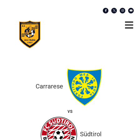
Carrarese
vs
Südtirol