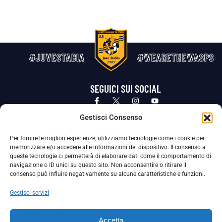
#JUVESTABIA
#WEARETHEWASPS
SEGUICI SUI SOCIAL
Privacy Policy
Cookie Policy
Termini e condizioni generali
Gestisci Consenso
Per fornire le migliori esperienze, utilizziamo tecnologie come i cookie per
La Società ha nominato il Responsabile della Protezione dei Dati Personali (DPO), figura specializzata che vigila sulle modalità
memorizzare e/o accedere alle informazioni del dispositivo. Il consenso a
adottate dalla nostra Società per tutelare i Suoi dati personali.
queste tecnologie ci permetterà di elaborare dati come il comportamento di
navigazione o ID unici su questo sito. Non acconsentire o ritirare il
Per contattare il DPO può scrivere a
consenso può influire negativamente su alcune caratteristiche e funzioni.
dpo@ssjuvestabia.it
Gestisci servizi
Può contattare sempre
dpo@ssjuvestabia.it
Accetta