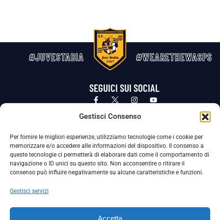
#JUVESTABIA
#WEARETHEWASPS
SEGUICI SUI SOCIAL
Privacy Policy
Cookie Policy
Termini e condizioni generali
Gestisci Consenso
Per fornire le migliori esperienze, utilizziamo tecnologie come i cookie per
La Società ha nominato il Responsabile della Protezione dei Dati Personali (DPO), figura specializzata che vigila sulle modalità
memorizzare e/o accedere alle informazioni del dispositivo. Il consenso a
adottate dalla nostra Società per tutelare i Suoi dati personali.
queste tecnologie ci permetterà di elaborare dati come il comportamento di
navigazione o ID unici su questo sito. Non acconsentire o ritirare il
Per contattare il DPO può scrivere a
consenso può influire negativamente su alcune caratteristiche e funzioni.
dpo@ssjuvestabia.it
Gestisci servizi
Può contattare sempre
dpo@ssjuvestabia.it
Accetta