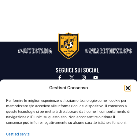
#JUVESTABIA
#WEARETHEWASPS
SEGUICI SUI SOCIAL
Privacy Policy
Cookie Policy
Termini e condizioni generali
Gestisci Consenso
Per fornire le migliori esperienze, utilizziamo tecnologie come i cookie per
La Società ha nominato il Responsabile della Protezione dei Dati Personali (DPO), figura specializzata che vigila sulle modalità
memorizzare e/o accedere alle informazioni del dispositivo. Il consenso a
adottate dalla nostra Società per tutelare i Suoi dati personali.
queste tecnologie ci permetterà di elaborare dati come il comportamento di
navigazione o ID unici su questo sito. Non acconsentire o ritirare il
Per contattare il DPO può scrivere a
consenso può influire negativamente su alcune caratteristiche e funzioni.
dpo@ssjuvestabia.it
Gestisci servizi