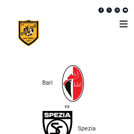
Bari
vs
Spezia