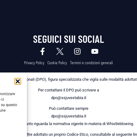
SEGUICI SUI SOCIAL
Privacy Policy
Cookie Policy
Termini e condizioni generali
 dei Dati Personali (DPO), figura specializzata che vigila sulle modalità adottate 
Per contattare il DPO può scrivere a
emorizzare
dpo@ssjuvestabia.it
 ci
i su questo
Può contattare sempre
cune
dpo@ssjuvestabia.it
anche per quanto riguarda la normativa vigente in materia di Whistleblowing.
a Società ha inoltre adottato un proprio Codice Etico, consultabile al seguente lin