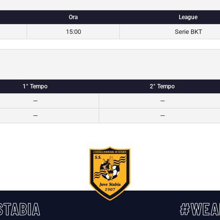
Ora
League
15:00
Serie BKT
1° Tempo
2° Tempo
—
—
—
—
TABIA
#WEA