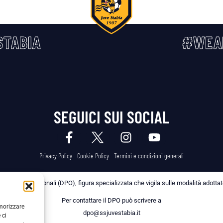
TABIA
#WEA
SEGUICI SUI SOCIAL
Privacy Policy
Cookie Policy
Termini e condizioni generali
 dei Dati Personali (DPO), figura specializzata che vigila sulle modalità adottate 
Per contattare il DPO può scrivere a
emorizzare
dpo@ssjuvestabia.it
 ci