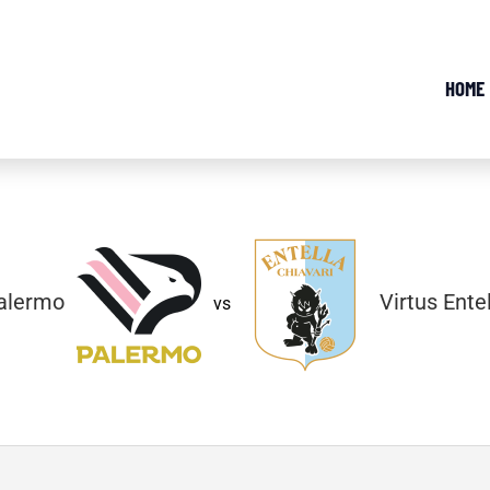
HOME
alermo
Virtus Ente
vs