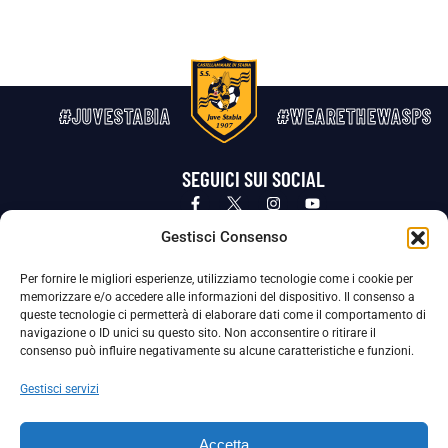
#JUVESTABIA
#WEARETHEWASPS
SEGUICI SUI SOCIAL
Privacy Policy
Cookie Policy
Termini e condizioni generali
Gestisci Consenso
Per fornire le migliori esperienze, utilizziamo tecnologie come i cookie per
La Società ha nominato il Responsabile della Protezione dei Dati Personali (DPO), figura specializzata che vigila sulle modalità
memorizzare e/o accedere alle informazioni del dispositivo. Il consenso a
adottate dalla nostra Società per tutelare i Suoi dati personali.
queste tecnologie ci permetterà di elaborare dati come il comportamento di
navigazione o ID unici su questo sito. Non acconsentire o ritirare il
Per contattare il DPO può scrivere a
consenso può influire negativamente su alcune caratteristiche e funzioni.
dpo@ssjuvestabia.it
Gestisci servizi
Può contattare sempre
dpo@ssjuvestabia.it
Accetta