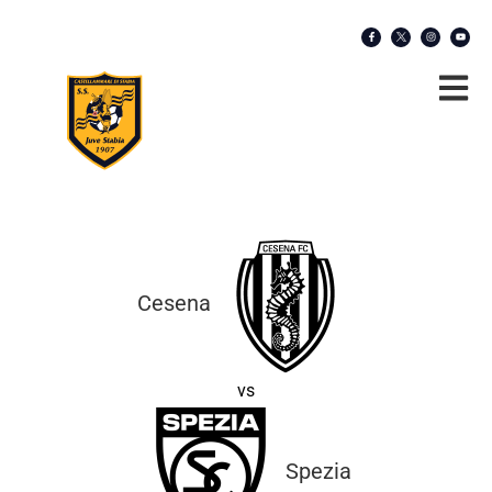
Cesena
vs
Spezia